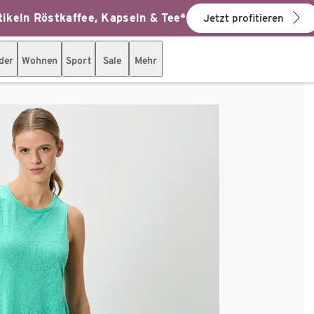
ikeln Röstkaffee, Kapseln & Tee*
Jetzt profitieren
der
Wohnen
Sport
Sale
Mehr