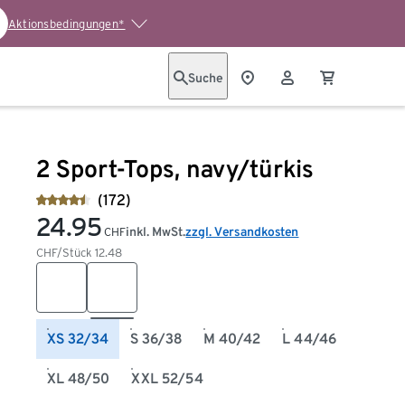
Aktionsbedingungen*
Suche
2 Sport-Tops, navy/türkis
(172)
24.95
inkl. MwSt.
zzgl. Versandkosten
CHF
CHF/Stück
12.48
XS 32/34
S 36/38
M 40/42
L 44/46
XL 48/50
XXL 52/54