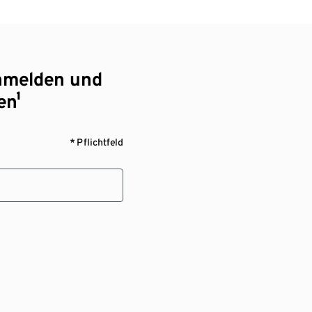
nmelden und
en¹
* Pflichtfeld