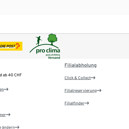
Filialabholung
nd ab 40 CHF
Click & Collect
en
Filialreservierung
Filialfinder
ner
e ändern