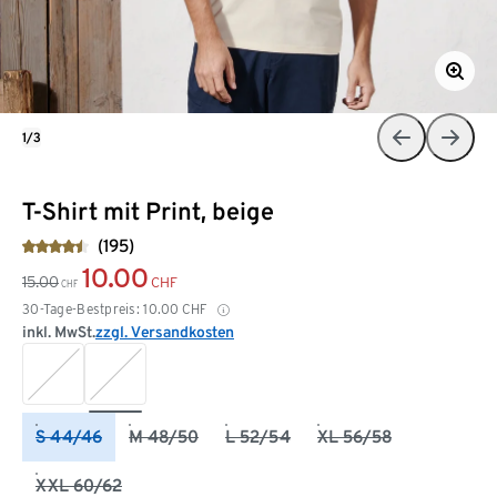
1/3
T-Shirt mit Print, beige
(195)
10.00
15.00
CHF
CHF
30-Tage-Bestpreis:
10.00
CHF
inkl. MwSt.
zzgl. Versandkosten
S 44/46
M 48/50
L 52/54
XL 56/58
XXL 60/62