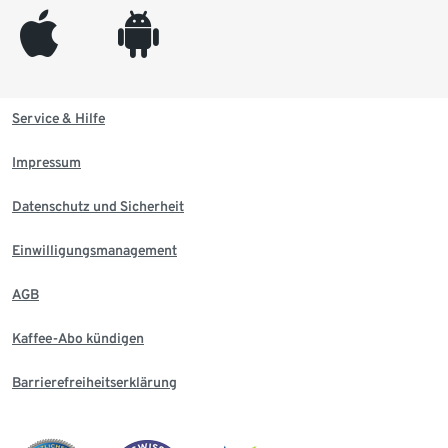
appleinc
android
Service & Hilfe
Impressum
Datenschutz und Sicherheit
Einwilligungsmanagement
AGB
Kaffee-Abo kündigen
Barrierefreiheitserklärung