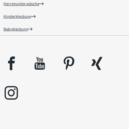
Herrenunterwäsche
Kinderkleidung
Babykleidung
facebook
youtube
pinterest
xing
instagram