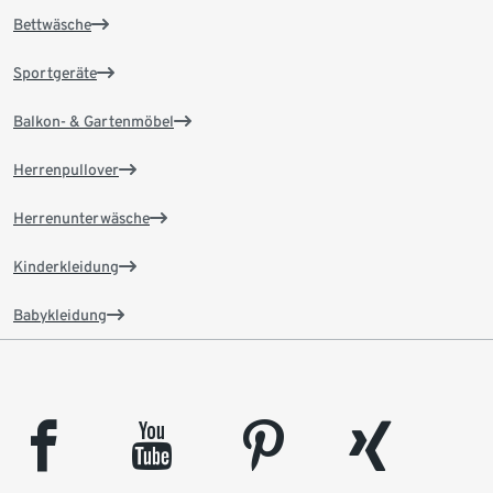
Bettwäsche
Sportgeräte
Balkon- & Gartenmöbel
Herrenpullover
Herrenunterwäsche
Kinderkleidung
Babykleidung
facebook
youtube
pinterest
xing