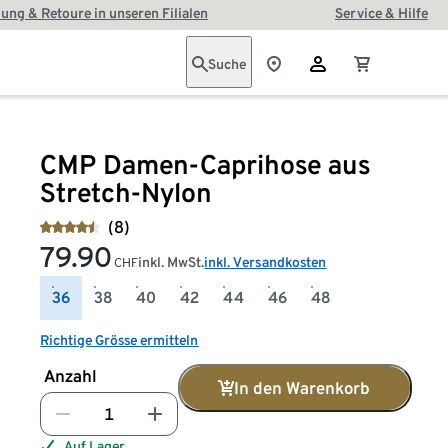
ung & Retoure in unseren Filialen
Service & Hilfe
Suche
CMP Damen-Caprihose aus
Stretch-Nylon
(8)
79.90
inkl. MwSt.
inkl. Versandkosten
CHF
36
38
40
42
44
46
48
Richtige Grösse ermitteln
Anzahl
In den Warenkorb
Auf Lager