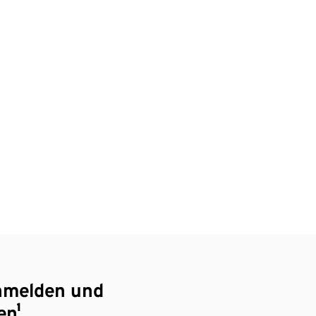
nmelden und
en¹