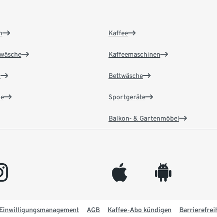
n
Kaffee
wäsche
Kaffeemaschinen
n
Bettwäsche
e
Sportgeräte
Balkon- & Gartenmöbel
gram
appleinc
android
Einwilligungsmanagement
AGB
Kaffee-Abo kündigen
Barrierefrei