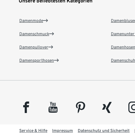
Unsere beliebtesten Kategorien
Damenmode
Damenbluse
Damenschmuck
Damenunter
Damenpullover
Damenhose
Damensporthosen
Damenschuh
facebook
youtube
pinterest
xing
insta
Service & Hilfe
Impressum
Datenschutz und Sicherheit