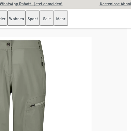
WhatsApp Rabatt - jetzt anmelden!
Kostenlose Abhol
der
Wohnen
Sport
Sale
Mehr