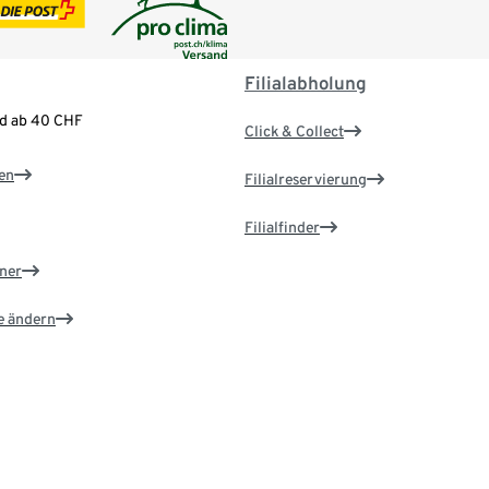
Filialabholung
nd ab 40 CHF
Click & Collect
en
Filialreservierung
Filialfinder
ner
e ändern