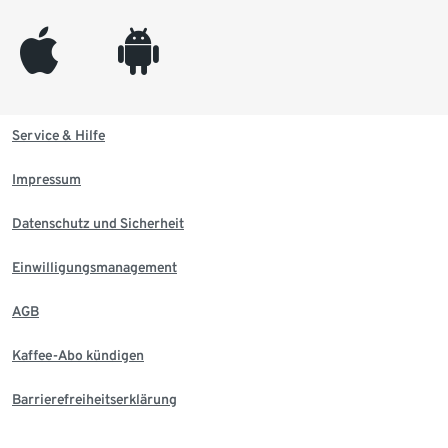
appleinc
android
Service & Hilfe
Impressum
Datenschutz und Sicherheit
Einwilligungsmanagement
AGB
Kaffee-Abo kündigen
Barrierefreiheitserklärung