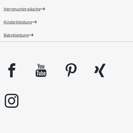
Herrenunterwäsche
Kinderkleidung
Babykleidung
facebook
youtube
pinterest
xing
instagram