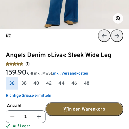
1/7
Angels Denim »Liva« Sleek Wide Leg
(1)
159.90
inkl. MwSt.
inkl. Versandkosten
CHF
36
38
40
42
44
46
48
Richtige Grösse ermitteln
Anzahl
In den Warenkorb
Auf Lager