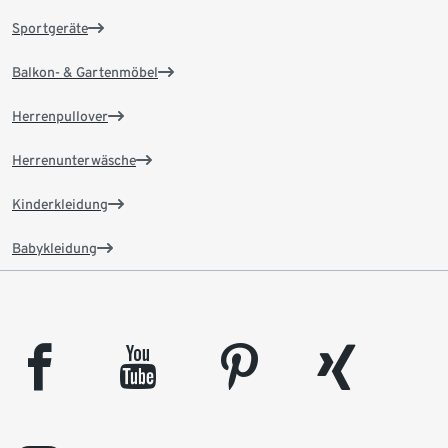
Sportgeräte
Balkon- & Gartenmöbel
Herrenpullover
Herrenunterwäsche
Kinderkleidung
Babykleidung
facebook
youtube
pinterest
xing