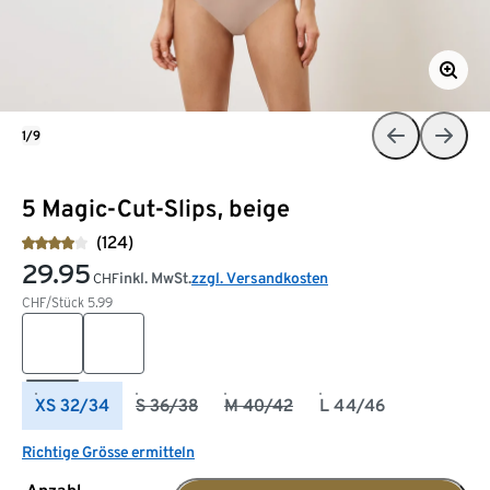
1/9
5 Magic-Cut-Slips, beige
(124)
29.95
inkl. MwSt.
zzgl. Versandkosten
CHF
CHF/Stück
5.99
XS 32/34
S 36/38
M 40/42
L 44/46
Richtige Grösse ermitteln