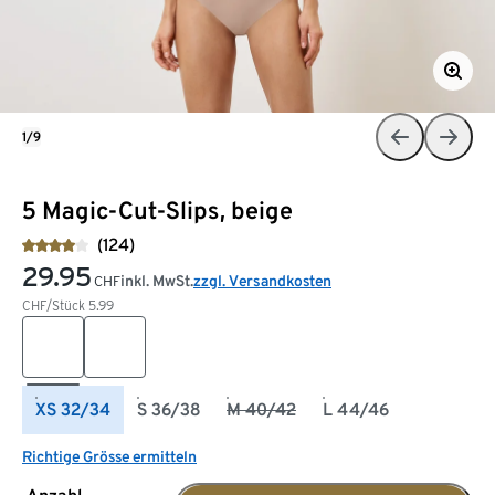
1/9
5 Magic-Cut-Slips, beige
(124)
29.95
inkl. MwSt.
zzgl. Versandkosten
CHF
CHF/Stück
5.99
XS 32/34
S 36/38
M 40/42
L 44/46
Richtige Grösse ermitteln