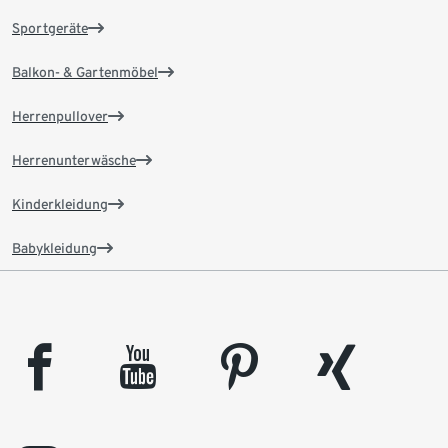
Sportgeräte
Balkon- & Gartenmöbel
Herrenpullover
Herrenunterwäsche
Kinderkleidung
Babykleidung
facebook
youtube
pinterest
xing