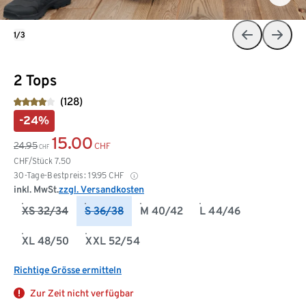
1/3
2 Tops
(128)
-24%
15.00
24.95
CHF
CHF
CHF/Stück
7.50
30-Tage-Bestpreis:
19.95
CHF
inkl. MwSt.
zzgl. Versandkosten
XS 32/34
S 36/38
M 40/42
L 44/46
XL 48/50
XXL 52/54
Richtige Grösse ermitteln
Zur Zeit nicht verfügbar