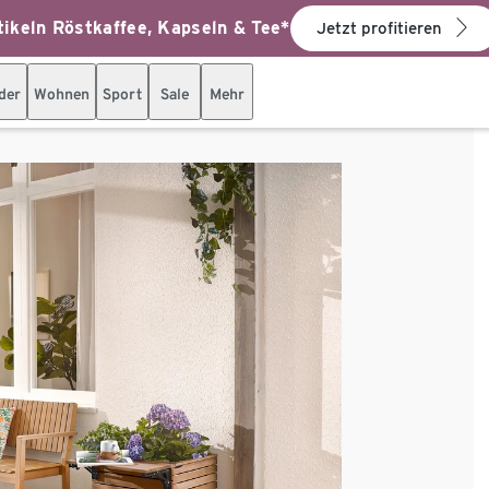
ikeln Röstkaffee, Kapseln & Tee*
Jetzt profitieren
der
Wohnen
Sport
Sale
Mehr