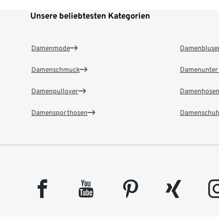
Unsere beliebtesten Kategorien
Damenmode
Damenbluse
Damenschmuck
Damenunter
Damenpullover
Damenhose
Damensporthosen
Damenschuh
facebook
youtube
pinterest
xing
insta