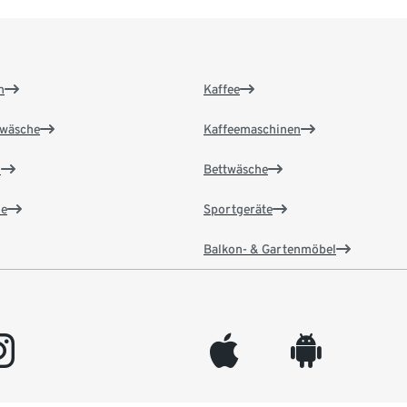
n
Kaffee
wäsche
Kaffeemaschinen
n
Bettwäsche
e
Sportgeräte
Balkon- & Gartenmöbel
gram
appleinc
android