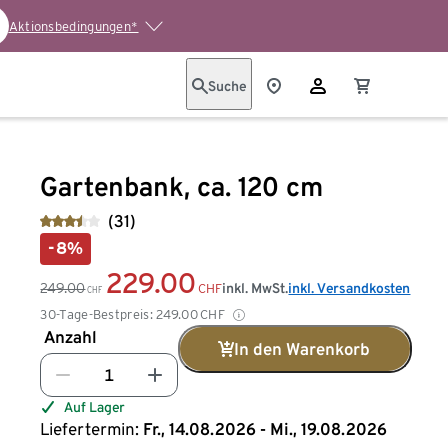
Aktionsbedingungen*
Suche
Gartenbank, ca. 120 cm
(31)
-8%
229.00
249.00
inkl. MwSt.
inkl. Versandkosten
CHF
CHF
30-Tage-Bestpreis:
249.00
CHF
Anzahl
In den Warenkorb
Auf Lager
Liefertermin:
Fr., 14.08.2026 - Mi., 19.08.2026