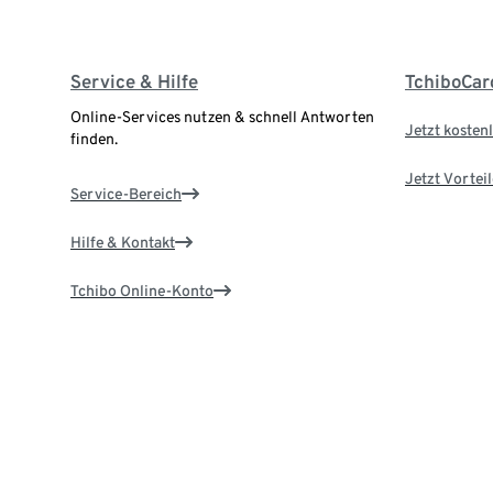
Service & Hilfe
TchiboCar
Online-Services nutzen & schnell Antworten
Jetzt kostenl
finden.
Jetzt Vortei
Service-Bereich
Hilfe & Kontakt
Tchibo Online-Konto