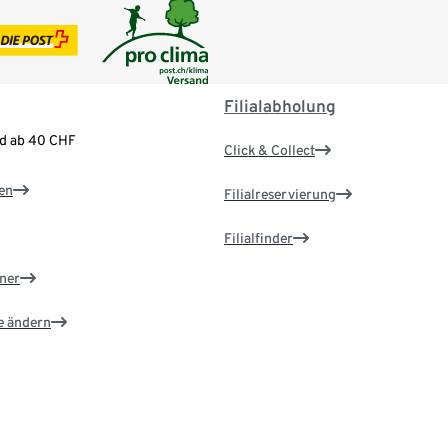
Filialabholung
nd ab 40 CHF
Click & Collect
en
Filialreservierung
Filialfinder
ner
e ändern