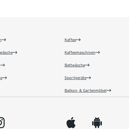
n
Kaffee
wäsche
Kaffeemaschinen
n
Bettwäsche
e
Sportgeräte
Balkon- & Gartenmöbel
gram
appleinc
android