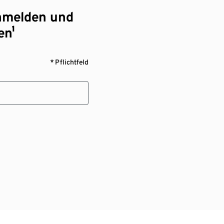
nmelden und
en¹
* Pflichtfeld