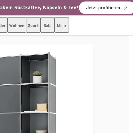
ikeln Röstkaffee, Kapseln & Tee*
Jetzt profitieren
der
Wohnen
Sport
Sale
Mehr