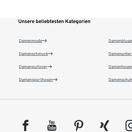
Unsere beliebtesten Kategorien
Damenmode
Damenbluse
Damenschmuck
Damenunter
Damenpullover
Damenhose
Damensporthosen
Damenschuh
facebook
youtube
pinterest
xing
insta