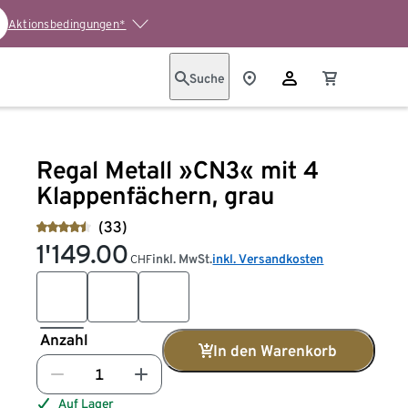
Aktionsbedingungen*
Suche
Regal Metall »CN3« mit 4
Klappenfächern, grau
(33)
1'149.00
inkl. MwSt.
inkl. Versandkosten
CHF
Anzahl
In den Warenkorb
Auf Lager