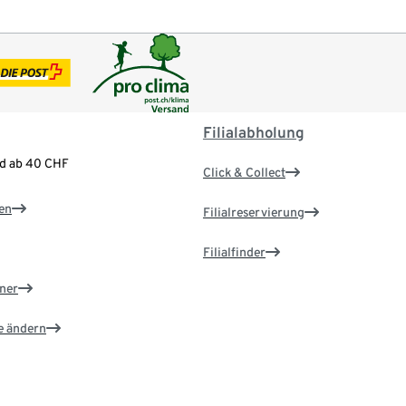
Filialabholung
nd ab 40 CHF
Click & Collect
en
Filialreservierung
Filialfinder
ner
e ändern