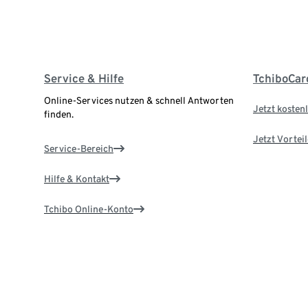
Service & Hilfe
TchiboCar
Online-Services nutzen & schnell Antworten
Jetzt kostenl
finden.
Jetzt Vortei
Service-Bereich
Hilfe & Kontakt
Tchibo Online-Konto