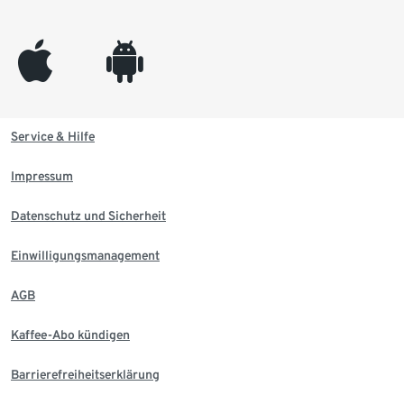
appleinc
android
Service & Hilfe
Impressum
Datenschutz und Sicherheit
Einwilligungsmanagement
AGB
Kaffee-Abo kündigen
Barrierefreiheitserklärung