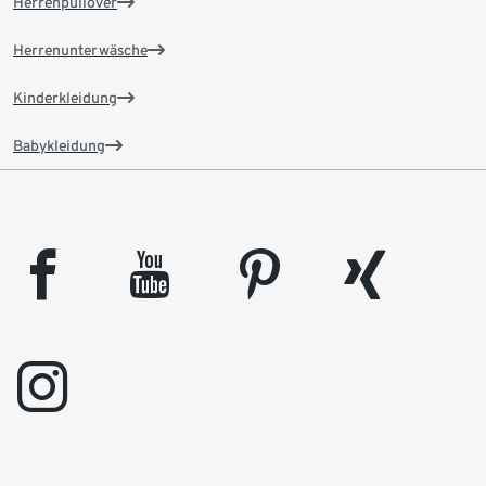
Herrenpullover
Herrenunterwäsche
Kinderkleidung
Babykleidung
facebook
youtube
pinterest
xing
instagram