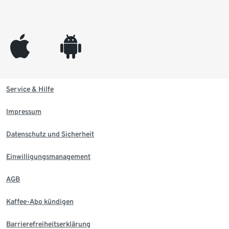
appleinc
android
Service & Hilfe
Impressum
Datenschutz und Sicherheit
Einwilligungsmanagement
AGB
Kaffee-Abo kündigen
Barrierefreiheitserklärung