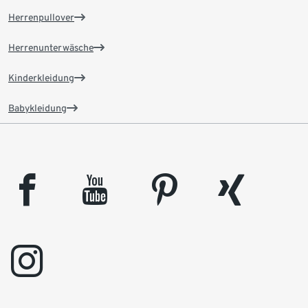
Herrenpullover
Herrenunterwäsche
Kinderkleidung
Babykleidung
facebook
youtube
pinterest
xing
instagram