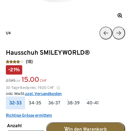
1/4
Hausschuh SMILEYWORLD®
(18)
-21%
15.00
27.95
CHF
CHF
30-Tage-Bestpreis:
19.00
CHF
inkl. MwSt.
zzgl. Versandkosten
32-33
34-35
36-37
38-39
40-41
Richtige Grösse ermitteln
Anzahl
In den Warenkorb