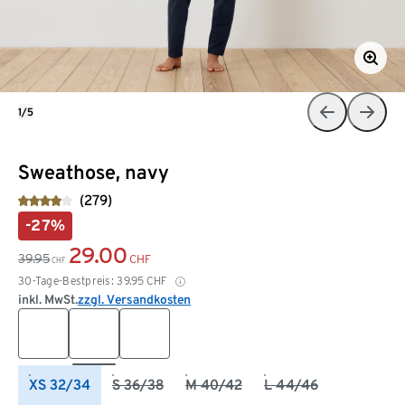
1/5
Sweathose, navy
(279)
-27%
29.00
39.95
CHF
CHF
30-Tage-Bestpreis:
39.95
CHF
inkl. MwSt.
zzgl. Versandkosten
XS 32/34
S 36/38
M 40/42
L 44/46