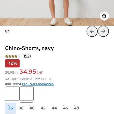
1/6
Chino-Shorts, navy
(152)
-12%
34.95
39.95
CHF
CHF
30-Tage-Bestpreis:
39.95
CHF
inkl. MwSt.
zzgl. Versandkosten
36
38
40
42
44
46
48