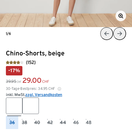
1/6
Chino-Shorts, beige
(152)
-17%
29.00
39.95
CHF
CHF
30-Tage-Bestpreis:
34.95
CHF
inkl. MwSt.
zzgl. Versandkosten
36
38
40
42
44
46
48