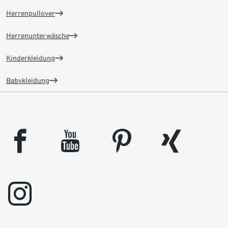
Herrenpullover
Herrenunterwäsche
Kinderkleidung
Babykleidung
facebook
youtube
pinterest
xing
instagram