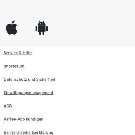
appleinc
android
Service & Hilfe
Impressum
Datenschutz und Sicherheit
Einwilligungsmanagement
AGB
Kaffee-Abo kündigen
Barrierefreiheitserklärung