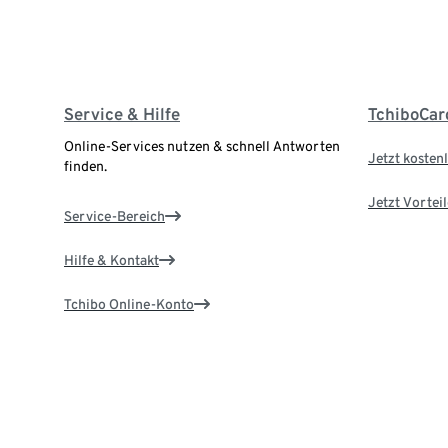
Service & Hilfe
TchiboCar
Online-Services nutzen & schnell Antworten
Jetzt kostenl
finden.
Jetzt Vortei
Service-Bereich
Hilfe & Kontakt
Tchibo Online-Konto