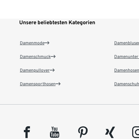
Unsere beliebtesten Kategorien
Damenmode
Damenbluse
Damenschmuck
Damenunter
Damenpullover
Damenhose
Damensporthosen
Damenschuh
facebook
youtube
pinterest
xing
insta