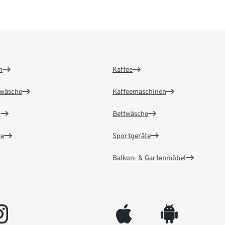
n
Kaffee
wäsche
Kaffeemaschinen
n
Bettwäsche
e
Sportgeräte
Balkon- & Gartenmöbel
gram
appleinc
android