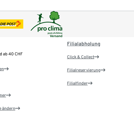
Filialabholung
nd ab 40 CHF
Click & Collect
en
Filialreservierung
Filialfinder
ner
e ändern