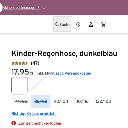
Aktionsbedingungen*
Suche
Kinder-Regenhose, dunkelblau
(47)
17.95
inkl. MwSt.
zzgl. Versandkosten
CHF
74/80
86/92
98/104
110/116
122/128
Richtige Grösse ermitteln
Zur Zeit nicht verfügbar