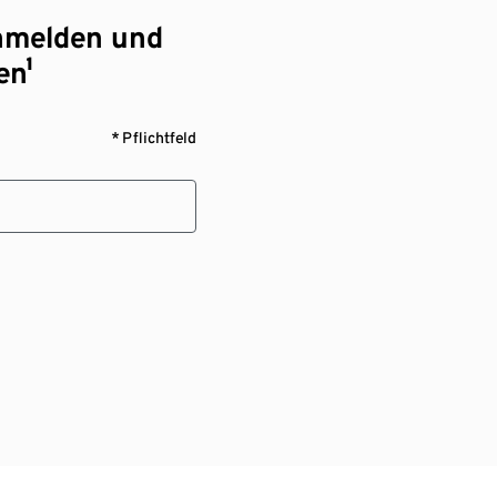
nmelden und
en¹
* Pflichtfeld