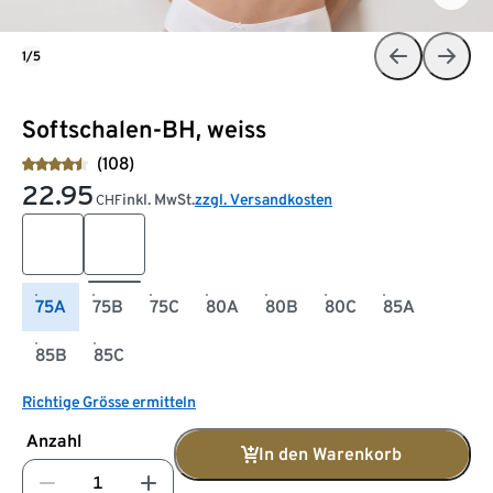
1/5
Softschalen-BH, weiss
(108)
22.95
inkl. MwSt.
zzgl. Versandkosten
CHF
75A
75B
75C
80A
80B
80C
85A
85B
85C
Richtige Grösse ermitteln
Anzahl
In den Warenkorb