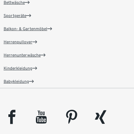
Bettwäsche
Sportgeräte
Balkon- & Gartenmöbel
Herrenpullover
Herrenunterwäsche
Kinderkleidung
Babykleidung
facebook
youtube
pinterest
xing