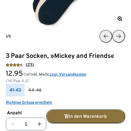
1/5
3 Paar Socken, »Mickey and Friends«
(23)
12.95
inkl. MwSt.
zzgl. Versandkosten
CHF
CHF/Paar
4.32
41-43
44-46
Richtige Grösse ermitteln
Anzahl
In den Warenkorb