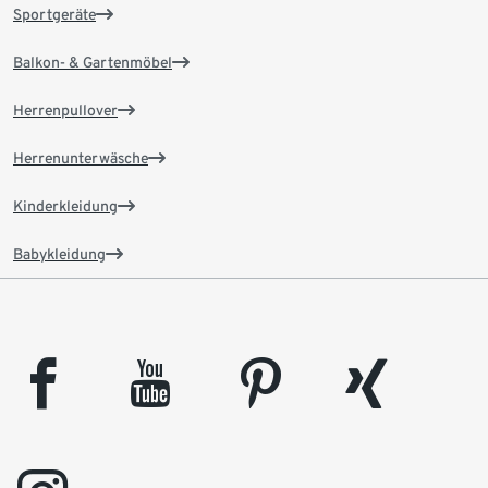
Sportgeräte
Balkon- & Gartenmöbel
Herrenpullover
Herrenunterwäsche
Kinderkleidung
Babykleidung
facebook
youtube
pinterest
xing