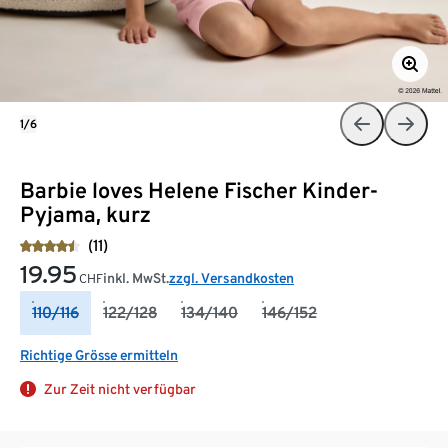
1/6
Barbie loves Helene Fischer Kinder-
Pyjama, kurz
(11)
19.95
inkl. MwSt.
zzgl. Versandkosten
CHF
110/116
122/128
134/140
146/152
Richtige Grösse ermitteln
Zur Zeit nicht verfügbar