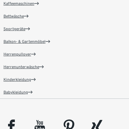
Kaffeemaschinen
Bettwäsche
Sportgeräte
Balkon- & Gartenmöbel
Herrenpullover
Herrenunterwäsche
Kinderkleidung
Babykleidung
facebook
youtube
pinterest
xing