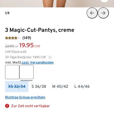
1/8
3 Magic-Cut-Pantys, creme
(149)
19.95
22.95
CHF
CHF
CHF/Stück
6.65
30-Tage-Bestpreis:
19.95
CHF
inkl. MwSt.
zzgl. Versandkosten
XS 32/34
S 36/38
M 40/42
L 44/46
Richtige Grösse ermitteln
Zur Zeit nicht verfügbar