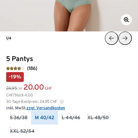
1/4
5 Pantys
(186)
-19%
20.00
24.95
CHF
CHF
CHF/Stück
4.00
30-Tage-Bestpreis:
24.95
CHF
inkl. MwSt.
zzgl. Versandkosten
S 36/38
M 40/42
L 44/46
XL 48/50
XXL 52/54