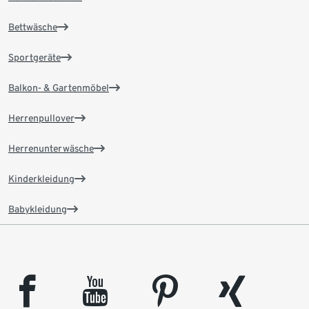
Bettwäsche
Sportgeräte
Balkon- & Gartenmöbel
Herrenpullover
Herrenunterwäsche
Kinderkleidung
Babykleidung
facebook
youtube
pinterest
xing