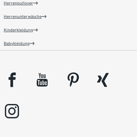
Herrenpullover
Herrenunterwäsche
Kinderkleidung
Babykleidung
facebook
youtube
pinterest
xing
instagram