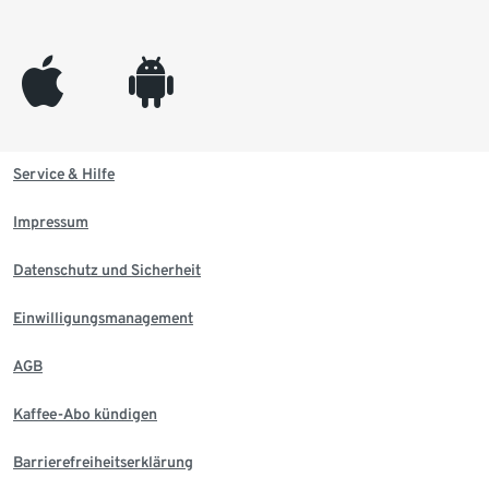
appleinc
android
Service & Hilfe
Impressum
Datenschutz und Sicherheit
Einwilligungsmanagement
AGB
Kaffee-Abo kündigen
Barrierefreiheitserklärung