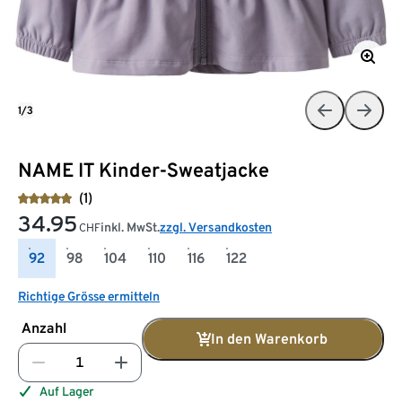
1/3
NAME IT Kinder-Sweatjacke
(1)
34.95
inkl. MwSt.
zzgl. Versandkosten
CHF
92
98
104
110
116
122
Richtige Grösse ermitteln
Anzahl
In den Warenkorb
Auf Lager