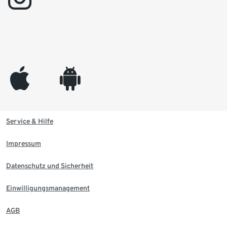
appleinc
android
Service & Hilfe
Impressum
Datenschutz und Sicherheit
Einwilligungsmanagement
AGB