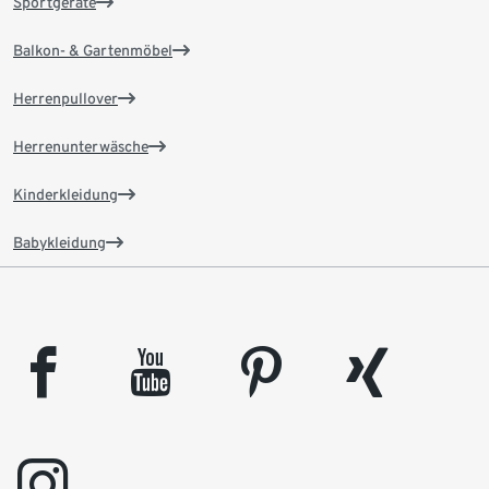
Sportgeräte
Balkon- & Gartenmöbel
Herrenpullover
Herrenunterwäsche
Kinderkleidung
Babykleidung
facebook
youtube
pinterest
xing
instagram