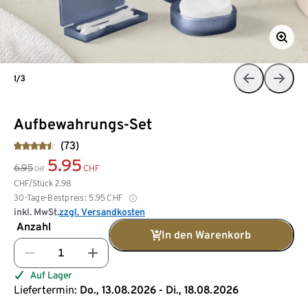
1/3
Aufbewahrungs-Set
(73)
5.95
6.95
CHF
CHF
CHF/Stück
2.98
30-Tage-Bestpreis:
5.95
CHF
inkl. MwSt.
zzgl. Versandkosten
Anzahl
In den Warenkorb
Auf Lager
Liefertermin:
Do., 13.08.2026 - Di., 18.08.2026