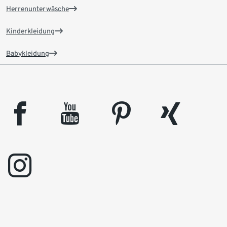
Herrenunterwäsche
Kinderkleidung
Babykleidung
facebook
youtube
pinterest
xing
instagram