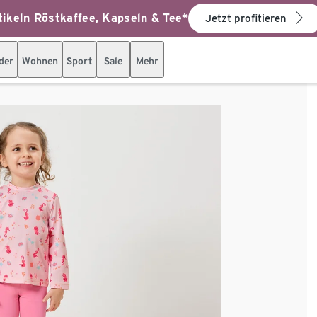
ikeln Röstkaffee, Kapseln & Tee*
Jetzt profitieren
der
Wohnen
Sport
Sale
Mehr