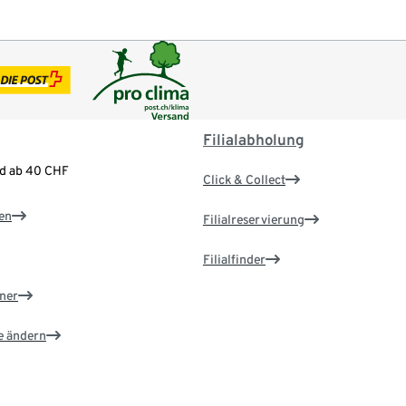
Filialabholung
nd ab 40 CHF
Click & Collect
en
Filialreservierung
Filialfinder
ner
e ändern