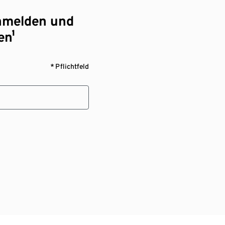
nmelden und
en¹
* Pflichtfeld