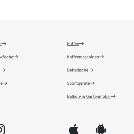
n
Kaffee
wäsche
Kaffeemaschinen
n
Bettwäsche
e
Sportgeräte
Balkon- & Gartenmöbel
gram
appleinc
android