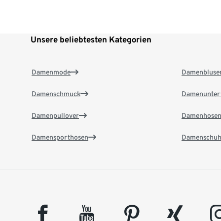
Unsere beliebtesten Kategorien
Damenmode
Damenbluse
Damenschmuck
Damenunter
Damenpullover
Damenhose
Damensporthosen
Damenschuh
facebook
youtube
pinterest
xing
insta