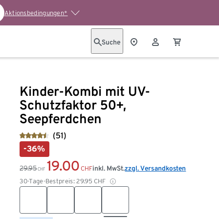
Aktionsbedingungen*
Suche
Kinder-Kombi mit UV-
Schutzfaktor 50+,
Seepferdchen
(51)
-36%
19.00
29.95
inkl. MwSt.
zzgl. Versandkosten
CHF
CHF
30-Tage-Bestpreis:
29.95
CHF