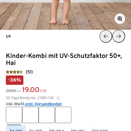
1/4
Kinder-Kombi mit UV-Schutzfaktor 50+,
Hai
(51)
-36%
19.00
29.95
CHF
CHF
30-Tage-Bestpreis:
29.95
CHF
inkl. MwSt.
zzgl. Versandkosten