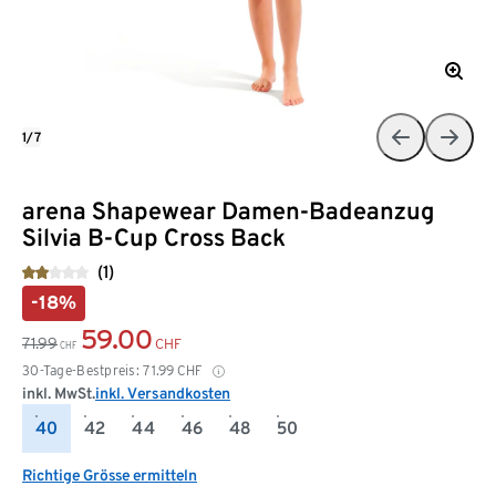
1/7
arena Shapewear Damen-Badeanzug
Silvia B-Cup Cross Back
(1)
-18%
59.00
71.99
CHF
CHF
30-Tage-Bestpreis:
71.99
CHF
inkl. MwSt.
inkl. Versandkosten
40
42
44
46
48
50
Richtige Grösse ermitteln