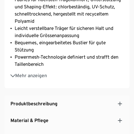
und Shaping-Effekt: chlorbeständig, UV-Schutz,
schnelltrocknend, hergestellt mit recyceltem
Polyamid
Leicht verstellbare Träger für sicheren Halt und
individuelle Grössenanpassung
Bequemes, eingearbeitetes Bustier für gute
Stützung
Powermesh-Technologie definiert und strafft den
Taillenbereich
B-Cup
Mehr anzeigen
Ideal für Schwimmbad, Strand, Wassergymnastik
oder Wellness
Wähle eine normale Grösse, um die volle Shaping-
Power und das stützende Material zu spüren oder
Produktbeschreibung
wähle eine Nummer grösser für mehr Tragekomfort
Material & Pflege