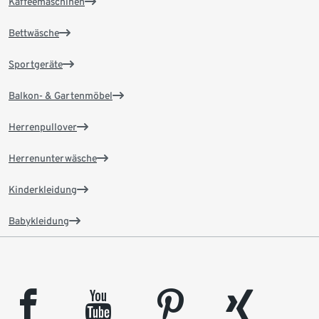
Kaffeemaschinen
Bettwäsche
Sportgeräte
Balkon- & Gartenmöbel
Herrenpullover
Herrenunterwäsche
Kinderkleidung
Babykleidung
facebook
youtube
pinterest
xing