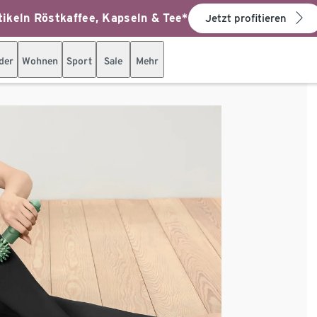
ikeln Röstkaffee, Kapseln & Tee*
Jetzt profitieren
der
Wohnen
Sport
Sale
Mehr