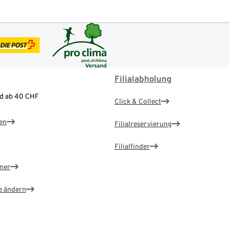
Filialabholung
nd ab 40 CHF
Click & Collect
en
Filialreservierung
Filialfinder
ner
e ändern