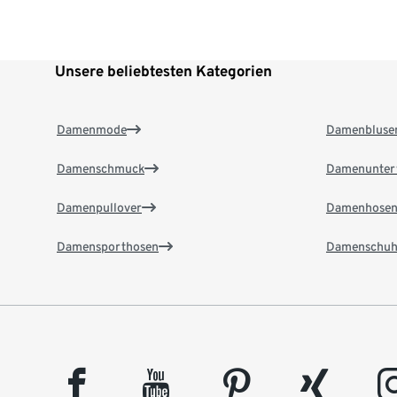
Unsere beliebtesten Kategorien
Damenmode
Damenbluse
Damenschmuck
Damenunter
Damenpullover
Damenhose
Damensporthosen
Damenschuh
facebook
youtube
pinterest
xing
insta