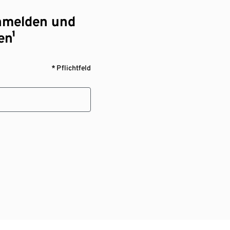
nmelden und
en¹
* Pflichtfeld