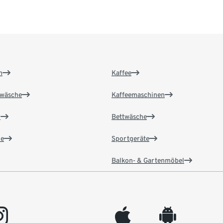
n
Kaffee
wäsche
Kaffeemaschinen
n
Bettwäsche
e
Sportgeräte
Balkon- & Gartenmöbel
gram
appleinc
android