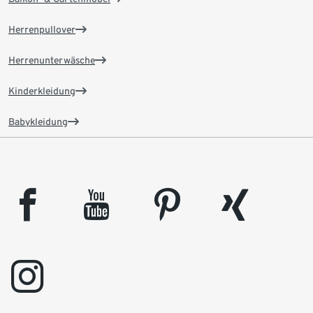
Herrenpullover
Herrenunterwäsche
Kinderkleidung
Babykleidung
facebook
youtube
pinterest
xing
instagram