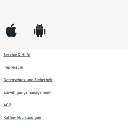
appleinc
android
Service & Hilfe
Impressum
Datenschutz und Sicherheit
Einwilligungsmanagement
AGB
Kaffee-Abo kündigen