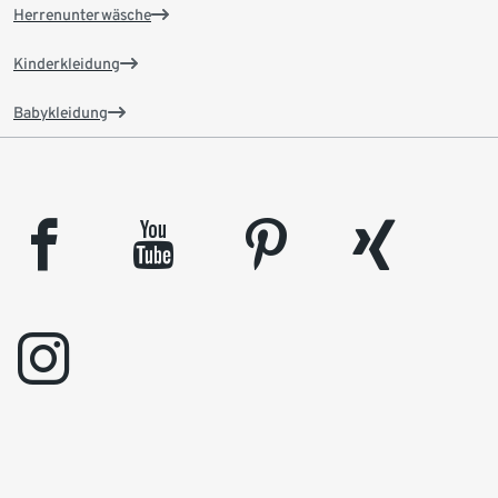
Herrenunterwäsche
Kinderkleidung
Babykleidung
facebook
youtube
pinterest
xing
instagram