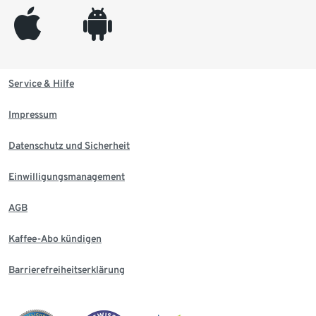
appleinc
android
Service & Hilfe
Impressum
Datenschutz und Sicherheit
Einwilligungsmanagement
AGB
Kaffee-Abo kündigen
Barrierefreiheitserklärung