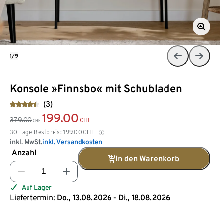
1/9
Konsole »Finnsbo« mit Schubladen
(3)
199.00
379.00
CHF
CHF
30-Tage-Bestpreis:
199.00
CHF
inkl. MwSt.
inkl. Versandkosten
Anzahl
In den Warenkorb
Auf Lager
Liefertermin:
Do., 13.08.2026 - Di., 18.08.2026