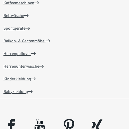
Kaffeemaschinen
Bettwäsche
Sportgeräte
Balkon- & Gartenmöbel
Herrenpullover
Herrenunterwäsche
Kinderkleidung
Babykleidung
facebook
youtube
pinterest
xing