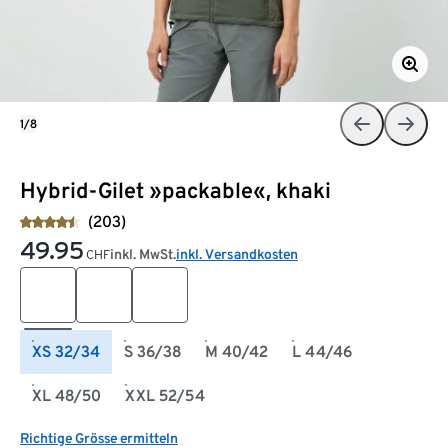
1/8
Hybrid-Gilet »packable«, khaki
(203)
49.95
inkl. MwSt.
inkl. Versandkosten
CHF
XS 32/34
S 36/38
M 40/42
L 44/46
XL 48/50
XXL 52/54
Richtige Grösse ermitteln