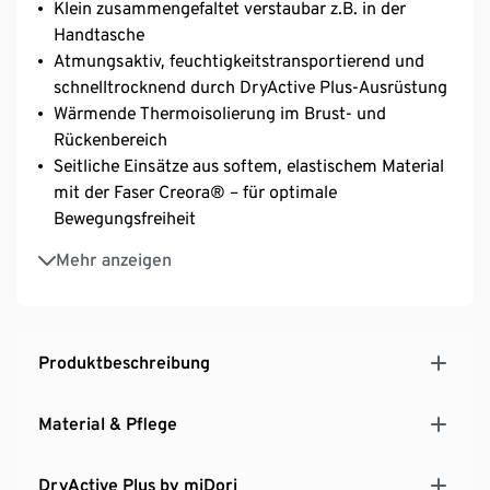
Klein zusammengefaltet verstaubar z.B. in der
Handtasche
Atmungsaktiv, feuchtigkeitstransportierend und
schnelltrocknend durch DryActive Plus-Ausrüstung
Wärmende Thermoisolierung im Brust- und
Rückenbereich
Seitliche Einsätze aus softem, elastischem Material
mit der Faser Creora® – für optimale
Bewegungsfreiheit
Mit wasserabweisender evoPel-Imprägierung im
Mehr anzeigen
Brust- und Rückenbereich
Reissverschluss mit Kinnschutz
Weitenverstellbarer Saum durch Kordelzug mit
Stopper
Produktbeschreibung
Verlängerte Rückenpartie und abgerundeter Saum
Taillierter Schnitt
Material & Pflege
Mit recyceltem Material
DryActive Plus by miDori