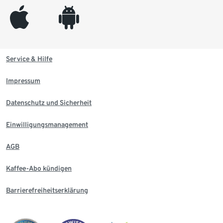
appleinc
android
Service & Hilfe
Impressum
Datenschutz und Sicherheit
Einwilligungsmanagement
AGB
Kaffee-Abo kündigen
Barrierefreiheitserklärung