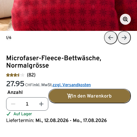
1/6
Microfaser-Fleece-Bettwäsche,
Normalgrösse
(82)
27.95
inkl. MwSt.
zzgl. Versandkosten
CHF
Anzahl
In den Warenkorb
Auf Lager
Liefertermin:
Mi., 12.08.2026 - Mo., 17.08.2026