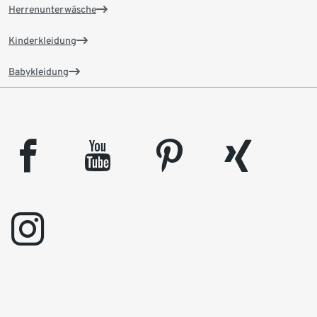
Herrenunterwäsche
Kinderkleidung
Babykleidung
facebook
youtube
pinterest
xing
instagram