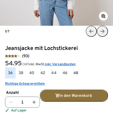
1/7
Jeansjacke mit Lochstickerei
(93)
54.95
inkl. MwSt.
inkl. Versandkosten
CHF
36
38
40
42
44
46
48
Richtige Grösse ermitteln
Anzahl
In den Warenkorb
Auf Lager