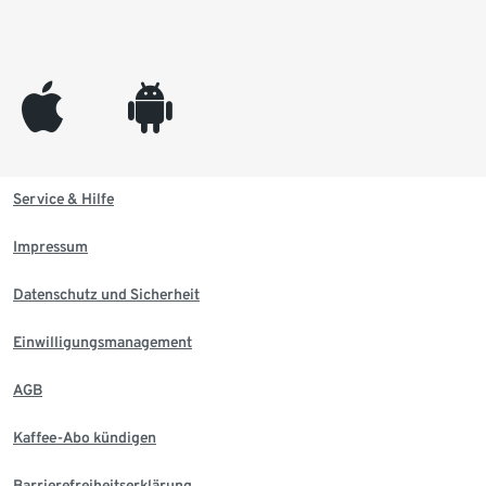
appleinc
android
Service & Hilfe
Impressum
Datenschutz und Sicherheit
Einwilligungsmanagement
AGB
Kaffee-Abo kündigen
Barrierefreiheitserklärung