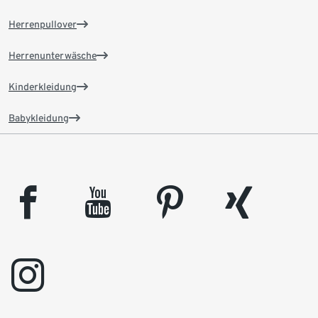
Herrenpullover
Herrenunterwäsche
Kinderkleidung
Babykleidung
facebook
youtube
pinterest
xing
instagram