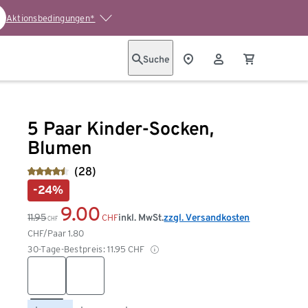
Aktionsbedingungen*
Suche
5 Paar Kinder-Socken,
Blumen
(28)
-24%
9.00
11.95
inkl. MwSt.
zzgl. Versandkosten
CHF
CHF
CHF/Paar
1.80
30-Tage-Bestpreis:
11.95
CHF