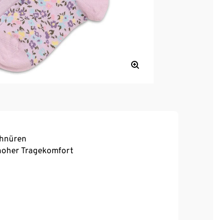
chnüren
, hoher Tragekomfort