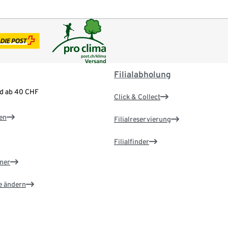
Filialabholung
nd ab 40 CHF
Click & Collect
en
Filialreservierung
Filialfinder
ner
e ändern