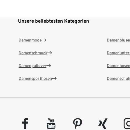
Unsere beliebtesten Kategorien
Damenmode
Damenbluse
Damenschmuck
Damenunter
Damenpullover
Damenhose
Damensporthosen
Damenschuh
facebook
youtube
pinterest
xing
insta