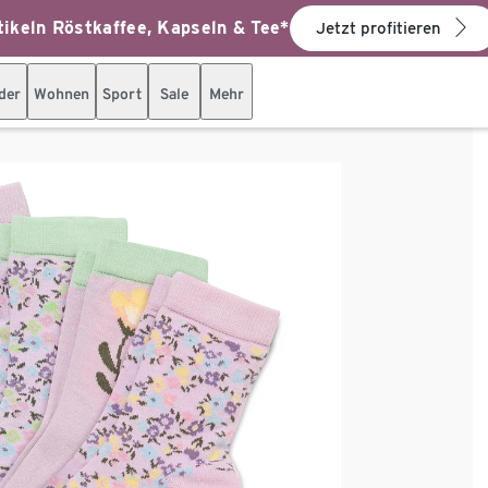
ikeln Röstkaffee, Kapseln & Tee*
Jetzt profitieren
der
Wohnen
Sport
Sale
Mehr