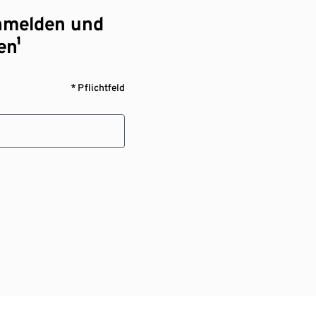
nmelden und
en¹
* Pflichtfeld