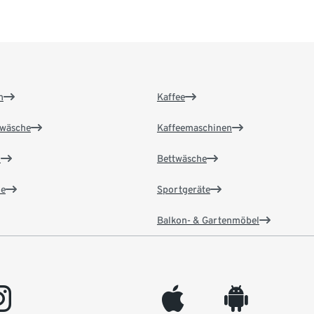
n
Kaffee
wäsche
Kaffeemaschinen
n
Bettwäsche
e
Sportgeräte
Balkon- & Gartenmöbel
gram
appleinc
android