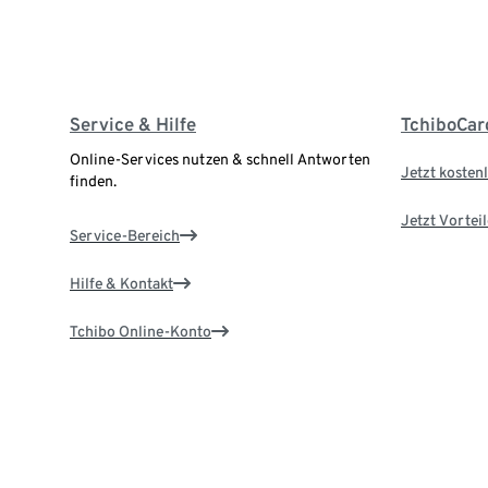
Service & Hilfe
TchiboCar
Online-Services nutzen & schnell Antworten
Jetzt kostenl
finden.
Jetzt Vortei
Service-Bereich
Hilfe & Kontakt
Tchibo Online-Konto