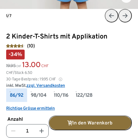
1/7
2 Kinder-T-Shirts mit Applikation
(10)
-34%
13.00
19.95
CHF
CHF
CHF/Stück
6.50
30-Tage-Bestpreis:
19.95
CHF
inkl. MwSt.
zzgl. Versandkosten
86/92
98/104
110/116
122/128
Richtige Grösse ermitteln
Anzahl
In den Warenkorb