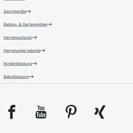
Sportgeräte
Balkon- & Gartenmöbel
Herrenpullover
Herrenunterwäsche
Kinderkleidung
Babykleidung
facebook
youtube
pinterest
xing