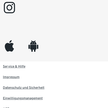
instagram
appleinc
android
Service & Hilfe
Impressum
Datenschutz und Sicherheit
Einwilligungsmanagement