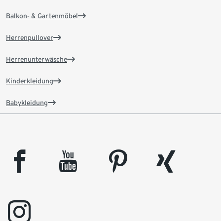
Balkon- & Gartenmöbel
Herrenpullover
Herrenunterwäsche
Kinderkleidung
Babykleidung
facebook
youtube
pinterest
xing
instagram