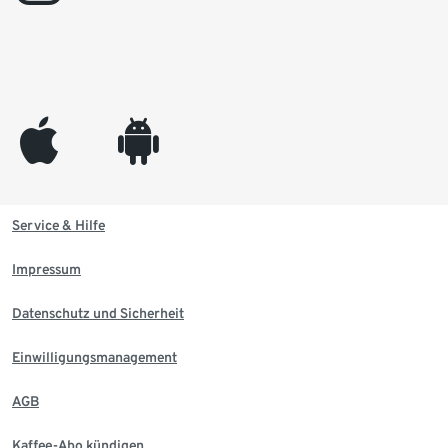
appleinc
android
Service & Hilfe
Impressum
Datenschutz und Sicherheit
Einwilligungsmanagement
AGB
Kaffee-Abo kündigen