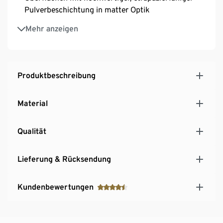
Pulverbeschichtung in matter Optik
Mit verchromtem Metallgestell und Knaufgriffen
Mehr anzeigen
Sideboard mit höhenverstellbaren Kunststofffüssen
für einen festen Stand auch auf unebenen Flächen
Produktbeschreibung
Material
Qualität
Lieferung & Rücksendung
Kundenbewertungen