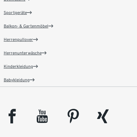
Sportgeräte
Balkon- & Gartenmöbel
Herrenpullover
Herrenunterwäsche
Kinderkleidung
Babykleidung
facebook
youtube
pinterest
xing