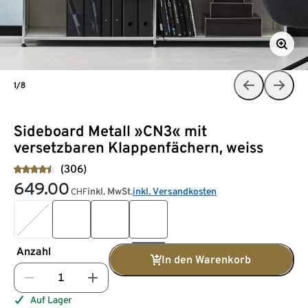
1/8
Sideboard Metall »CN3« mit
versetzbaren Klappenfächern, weiss
(306)
649.00
inkl. MwSt.
inkl. Versandkosten
CHF
Anzahl
In den Warenkorb
Auf Lager