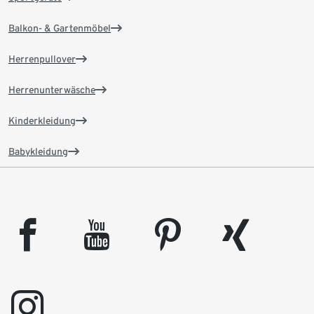
Balkon- & Gartenmöbel
Herrenpullover
Herrenunterwäsche
Kinderkleidung
Babykleidung
facebook
youtube
pinterest
xing
instagram