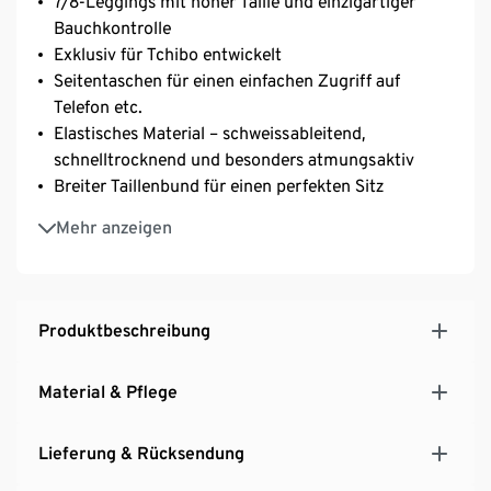
7/8-Leggings mit hoher Taille und einzigartiger
Bauchkontrolle
Exklusiv für Tchibo entwickelt
Seitentaschen für einen einfachen Zugriff auf
Telefon etc.
Elastisches Material – schweissableitend,
schnelltrocknend und besonders atmungsaktiv
Breiter Taillenbund für einen perfekten Sitz
4-Wege-Stretchstoff für optimale
Mehr anzeigen
Bewegungsfreiheit
Bietet eine sanfte Kompression
Ergonomische Flatlock-Nähte für einen
komfortablen, scheuerfreien Sitz
Produktbeschreibung
Reflektierende Prints für erhöhte Sichtbarkeit
Bund und Seiteneinsätze mit modischem
Material & Pflege
Alloverprint
Lieferung & Rücksendung