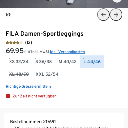
1/9
FILA Damen-Sportleggings
(13)
69.95
inkl. MwSt.
inkl. Versandkosten
CHF
XS 32/34
S 36/38
M 40/42
L 44/46
XL 48/50
XXL 52/54
Richtige Grösse ermitteln
Zur Zeit nicht verfügbar
Bestellnummer: 217691