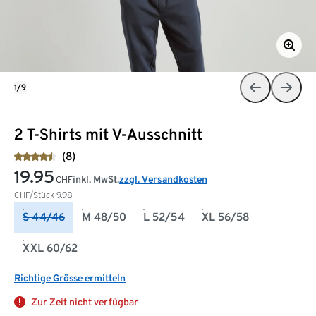
1/9
2 T-Shirts mit V-Ausschnitt
(8)
19.95
inkl. MwSt.
zzgl. Versandkosten
CHF
CHF/Stück
9.98
S 44/46
M 48/50
L 52/54
XL 56/58
XXL 60/62
Richtige Grösse ermitteln
Zur Zeit nicht verfügbar