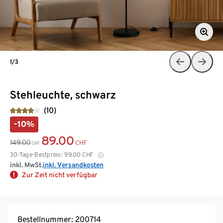
1/3
Stehleuchte, schwarz
(10)
-10%
89.00
149.00
CHF
CHF
30-Tage-Bestpreis:
99.00
CHF
inkl. MwSt.
inkl. Versandkosten
Zur Zeit nicht verfügbar
Bestellnummer: 200714