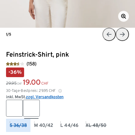
1/5
Feinstrick-Shirt, pink
(158)
-36%
19.00
29.95
CHF
CHF
30-Tage-Bestpreis:
29.95
CHF
inkl. MwSt.
zzgl. Versandkosten
S 36/38
M 40/42
L 44/46
XL 48/50