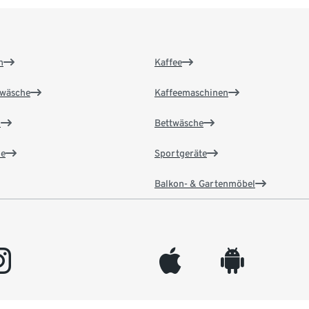
n
Kaffee
wäsche
Kaffeemaschinen
n
Bettwäsche
e
Sportgeräte
Balkon- & Gartenmöbel
gram
appleinc
android