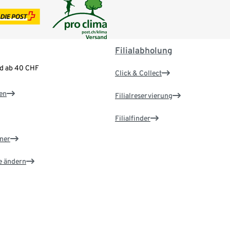
Filialabholung
nd ab 40 CHF
Click & Collect
en
Filialreservierung
Filialfinder
ner
e ändern