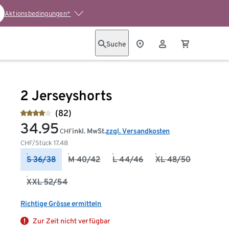
Aktionsbedingungen*
Suche
2 Jerseyshorts
(82)
34.95
inkl. MwSt.
zzgl. Versandkosten
CHF
CHF/Stück
17.48
S 36/38
M 40/42
L 44/46
XL 48/50
XXL 52/54
Richtige Grösse ermitteln
Zur Zeit nicht verfügbar