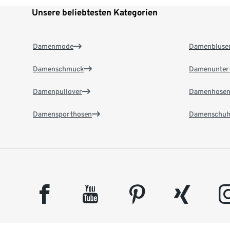
Unsere beliebtesten Kategorien
Damenmode
Damenbluse
Damenschmuck
Damenunter
Damenpullover
Damenhose
Damensporthosen
Damenschuh
facebook
youtube
pinterest
xing
insta