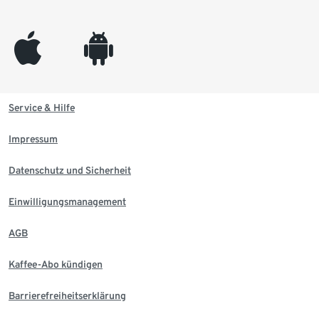
appleinc
android
Service & Hilfe
Impressum
Datenschutz und Sicherheit
Einwilligungsmanagement
AGB
Kaffee-Abo kündigen
Barrierefreiheitserklärung