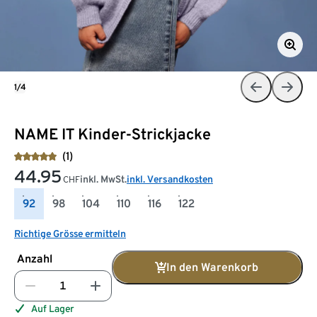
1/4
NAME IT Kinder-Strickjacke
(1)
44.95
inkl. MwSt.
inkl. Versandkosten
CHF
92
98
104
110
116
122
Richtige Grösse ermitteln
Anzahl
In den Warenkorb
Auf Lager