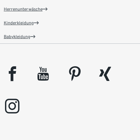
Herrenunterwäsche
Kinderkleidung
Babykleidung
facebook
youtube
pinterest
xing
instagram