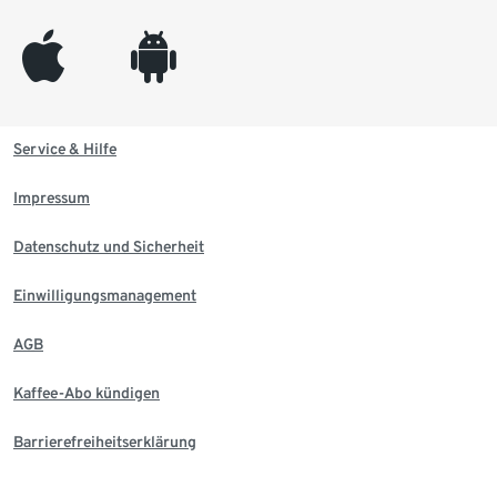
appleinc
android
Service & Hilfe
Impressum
Datenschutz und Sicherheit
Einwilligungsmanagement
AGB
Kaffee-Abo kündigen
Barrierefreiheitserklärung