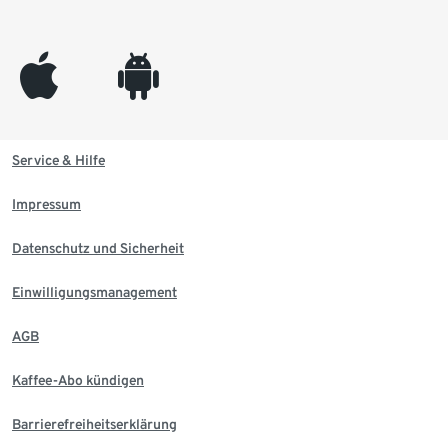
appleinc
android
Service & Hilfe
Impressum
Datenschutz und Sicherheit
Einwilligungsmanagement
AGB
Kaffee-Abo kündigen
Barrierefreiheitserklärung