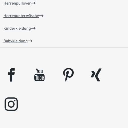
Herrenpullover
Herrenunterwäsche
Kinderkleidung
Babykleidung
facebook
youtube
pinterest
xing
instagram